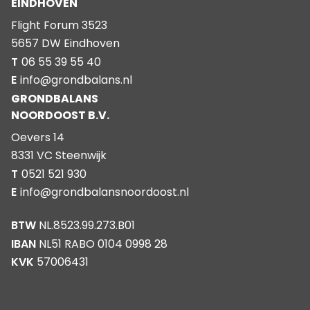
EINDHOVEN
Flight Forum 3523
5657 DW Eindhoven
T
06 55 39 55 40
E
info@grondbalans.nl
GRONDBALANS
NOORDOOST B.V.
Oevers 14
8331 VC Steenwijk
T
0521 521 930
E
info@grondbalansnoordoost.nl
BTW
NL.8523.99.273.B01
IBAN
NL51 RABO 0104 0998 28
KVK
57006431