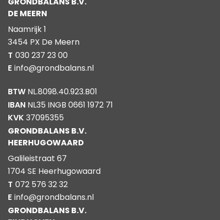
GRONDBALANS B.V.
DE MEERN
Naamrijk 1
3454 PX De Meern
T
030 237 23 00
E
info@grondbalans.nl
BTW
NL.8098.40.923.B01
IBAN
NL35 INGB 0661 1972 71
KVK
37095355
GRONDBALANS B.V.
HEERHUGOWAARD
Galileistraat 67
1704 SE Heerhugowaard
T
072 576 32 32
E
info@grondbalans.nl
GRONDBALANS B.V.