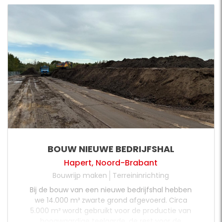
zand.
BOUW NIEUWE BEDRIJFSHAL
Hapert, Noord-Brabant
Bouwrijp maken
Terreininrichting
Bij de bouw van een nieuwe bedrijfshal hebben
we 14.000 m³ zwarte grond afgevoerd. Circa
5.000 m³ wordt gebruikt voor de productie van
hoogwaardige teelaarde, de rest voor de