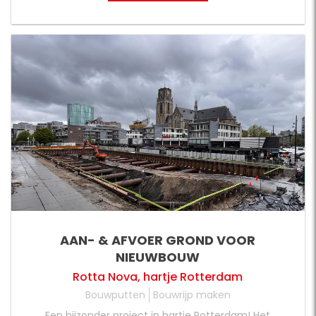
afstand van Hapert. Ook op zoek naar een
oplossing in de regio Noord-Brabant? Neem
contact op met onze teamleden van Regio Zuid.
AAN- & AFVOER GROND VOOR
NIEUWBOUW
Rotta Nova, hartje Rotterdam
Bouwputten
Bouwrijp maken
Een bijzonder project in hartje Rotterdam! Het