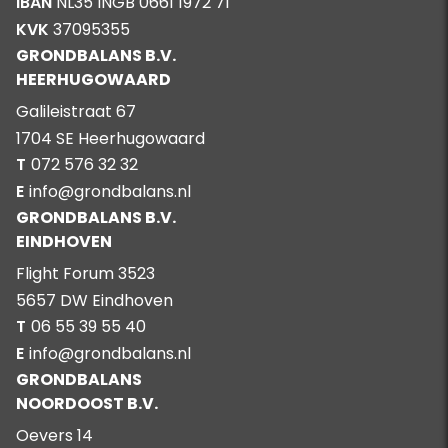
IBAN
NL35 INGB 0661 1972 71
KVK
37095355
GRONDBALANS B.V.
HEERHUGOWAARD
Galileistraat 67
1704 SE Heerhugowaard
T
072 576 32 32
E
info@grondbalans.nl
GRONDBALANS B.V.
EINDHOVEN
Flight Forum 3523
5657 DW Eindhoven
T
06 55 39 55 40
E
info@grondbalans.nl
GRONDBALANS
NOORDOOST B.V.
Oevers 14