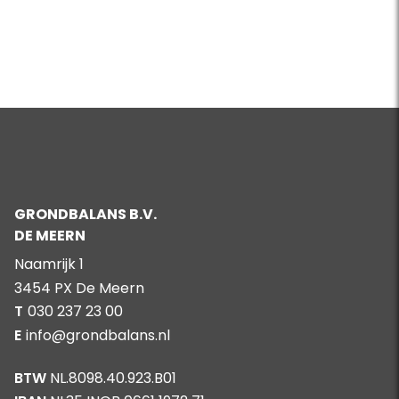
toepassen van grondstoffen.
GRONDBALANS B.V.
DE MEERN
Naamrijk 1
3454 PX De Meern
T
030 237 23 00
E
info@grondbalans.nl
BTW
NL.8098.40.923.B01