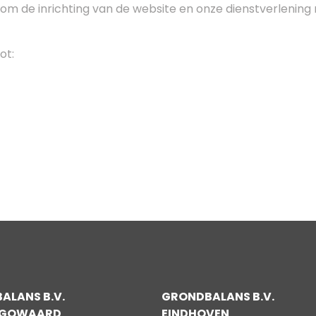
om de inrichting van de website en onze dienstverlening 
ot:
ALANS B.V.
GRONDBALANS B.V.
UGOWAARD
EINDHOVEN