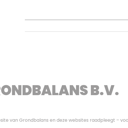
GROND EN BAGGERSPECIE
PROJECTEN
GRONDBANKEN
D
RONDBALANS B.V.
bsite van Grondbalans en deze websites raadpleegt – voo