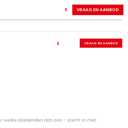
NIEUWS
VACATURES
5
VRAAG EN AANBOD
UURZAAM HERGEBRUIK
GEBIEDSONTWIKKELING
OVER ONS
CONTACT
NIEUWS
VACATURES
5
VRAAG EN AANBOD
r welke doeleinden dan ook – stemt in met