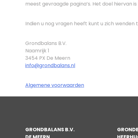
meest gevraagde pagina’s. Het doel hiervan is 
Indien u nog vragen heeft kunt u zich wenden t
Grondbalans B.V.
Naamrijk 1
3454 PX De Meern
info@grondbalans.nl
Algemene voorwaarden
GRONDBALANS B.V.
GRONDB
DE MEERN
HEERH