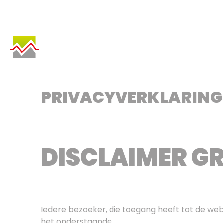
SKIP
TO
CONTENT
PRIVACYVERKLARING
DISCLAIMER G
Iedere bezoeker, die toegang heeft tot de we
het onderstaande.