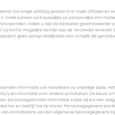
nd. Om enige uitlating gedaan in e-mails officieel en r
E-mails kunnen vertrouwelijke en persoonlijke informati
e vervreemden. Indien u niet de bedoelde geadresseerde v
it op kortst mogelijke termijn aan de verzender kenbaar
epteert geen aansprakelijkheid voor schade die gerela
bonden informatie van bezoekers op vrijwillige basis. He
by’s en informatie over andere activiteiten. De keuze 
amelen persoonsgebonden informatie zodat wij kunnen re
ucten en bedrijf toe te sturen. Persoonsgegevens worden
te van Grondbalans worden algemene bezoekgegevens bij