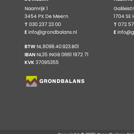
Naamrijk 1
Galileist
3454 PX De Meern
1704 SE
T
030 237 23 00
T
072 57
E
info@grondbalans.nl
E
info@g
BTW
NL.8098.40.923.B01
IBAN
NL35 INGB 0661 1972 71
KVK
37095355