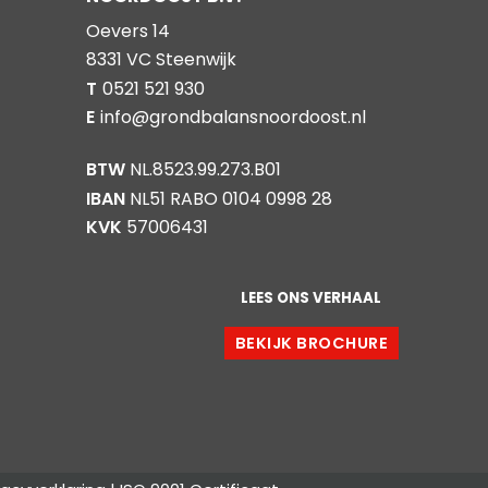
Oevers 14
8331 VC Steenwijk
T
0521 521 930
E
info@grondbalansnoordoost.nl
BTW
NL.8523.99.273.B01
IBAN
NL51 RABO 0104 0998 28
KVK
57006431
LEES ONS VERHAAL
BEKIJK BROCHURE
GROND OF
BAGGERSPECIE