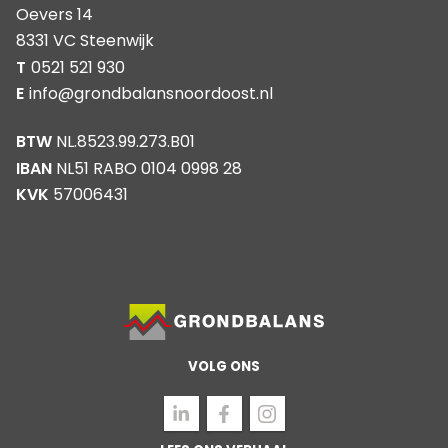
Oevers 14
8331 VC Steenwijk
T
0521 521 930
E
info@grondbalansnoordoost.nl
BTW
NL.8523.99.273.B01
IBAN
NL51 RABO 0104 0998 28
KVK
57006431
VOLG ONS