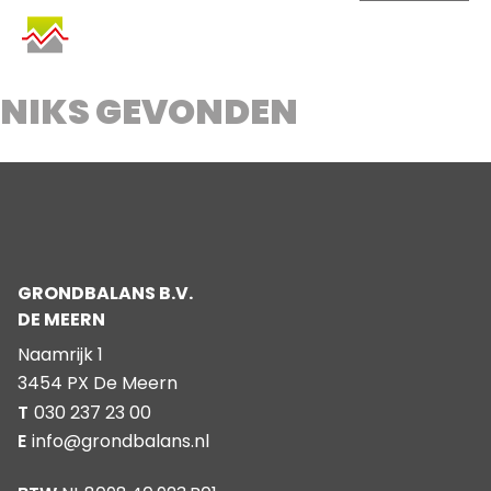
SKIP
TO
CONTENT
NIKS GEVONDEN
GRONDBALANS B.V.
DE MEERN
Naamrijk 1
3454 PX De Meern
T
030 237 23 00
E
info@grondbalans.nl