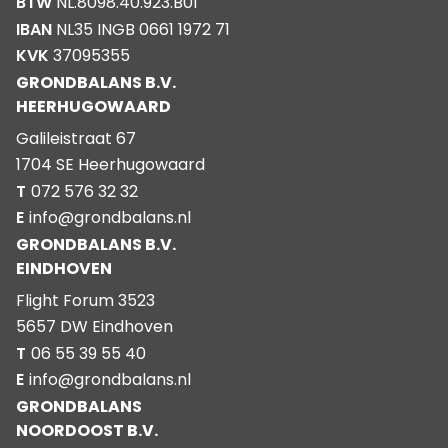
BTW
NL.8098.40.923.B01
IBAN
NL35 INGB 0661 1972 71
KVK
37095355
GRONDBALANS B.V.
HEERHUGOWAARD
Galileistraat 67
1704 SE Heerhugowaard
T
072 576 32 32
E
info@grondbalans.nl
GRONDBALANS B.V.
EINDHOVEN
Flight Forum 3523
5657 DW Eindhoven
T
06 55 39 55 40
E
info@grondbalans.nl
GRONDBALANS
NOORDOOST B.V.