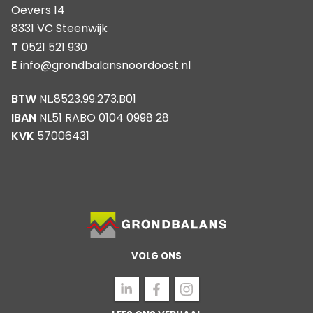
Oevers 14
8331 VC Steenwijk
T
0521 521 930
E
info@grondbalansnoordoost.nl
BTW
NL.8523.99.273.B01
IBAN
NL51 RABO 0104 0998 28
KVK
57006431
VOLG ONS