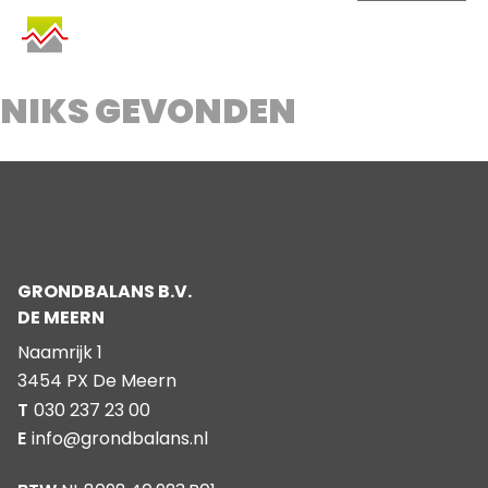
SKIP
TO
CONTENT
NIKS GEVONDEN
GRONDBALANS B.V.
DE MEERN
Naamrijk 1
3454 PX De Meern
T
030 237 23 00
E
info@grondbalans.nl