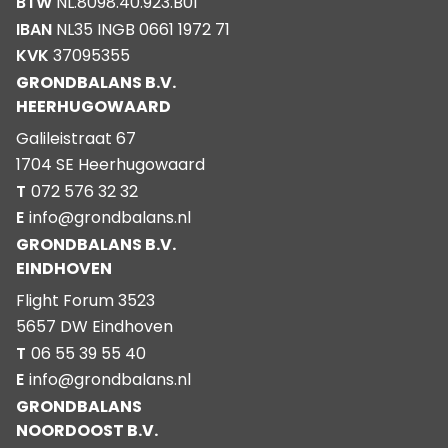
BTW
NL.8098.40.923.B01
IBAN
NL35 INGB 0661 1972 71
KVK
37095355
GRONDBALANS B.V.
HEERHUGOWAARD
Galileistraat 67
1704 SE Heerhugowaard
T
072 576 32 32
E
info@grondbalans.nl
GRONDBALANS B.V.
EINDHOVEN
Flight Forum 3523
5657 DW Eindhoven
T
06 55 39 55 40
E
info@grondbalans.nl
GRONDBALANS
NOORDOOST B.V.