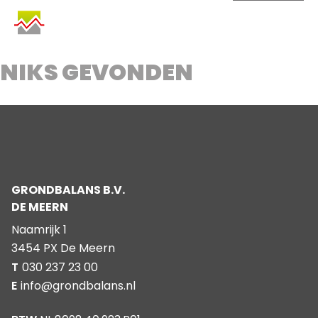
SKIP
TO
CONTENT
NIKS GEVONDEN
GRONDBALANS B.V.
DE MEERN
Naamrijk 1
3454 PX De Meern
T
030 237 23 00
E
info@grondbalans.nl