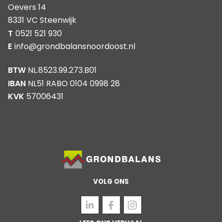
Oevers 14
8331 VC Steenwijk
T
0521 521 930
E
info@grondbalansnoordoost.nl
BTW
NL.8523.99.273.B01
IBAN
NL51 RABO 0104 0998 28
KVK
57006431
VOLG ONS