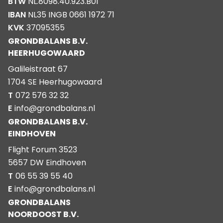
BTW
NL.8098.40.923.B01
IBAN
NL35 INGB 0661 1972 71
KVK
37095355
GRONDBALANS B.V.
HEERHUGOWAARD
Galileistraat 67
1704 SE Heerhugowaard
T
072 576 32 32
E
info@grondbalans.nl
GRONDBALANS B.V.
EINDHOVEN
Flight Forum 3523
5657 DW Eindhoven
T
06 55 39 55 40
E
info@grondbalans.nl
GRONDBALANS
NOORDOOST B.V.