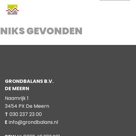
SKIP
TO
CONTENT
NIKS GEVONDEN
GRONDBALANS B.V.
DE MEERN
Naamrijk 1
3454 PX De Meern
T
030 237 23 00
E
info@grondbalans.nl