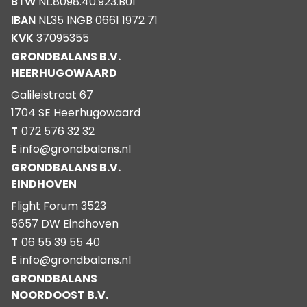
BTW
NL.8098.40.923.B01
IBAN
NL35 INGB 0661 1972 71
KVK
37095355
GRONDBALANS B.V.
HEERHUGOWAARD
Galileistraat 67
1704 SE Heerhugowaard
T
072 576 32 32
E
info@grondbalans.nl
GRONDBALANS B.V.
EINDHOVEN
Flight Forum 3523
5657 DW Eindhoven
T
06 55 39 55 40
E
info@grondbalans.nl
GRONDBALANS
NOORDOOST B.V.