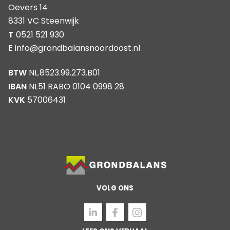
Oevers 14
8331 VC Steenwijk
T
0521 521 930
E
info@grondbalansnoordoost.nl
BTW
NL.8523.99.273.B01
IBAN
NL51 RABO 0104 0998 28
KVK
57006431
VOLG ONS