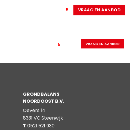
NIEUWS
VACATURES
5
VRAAG EN AANBOD
UURZAAM HERGEBRUIK
GEBIEDSONTWIKKELING
OVER ONS
CONTACT
NIEUWS
VACATURES
5
VRAAG EN AANBOD
GRONDBALANS
NOORDOOST B.V.
Oevers 14
8331 VC Steenwijk
T
0521 521 930