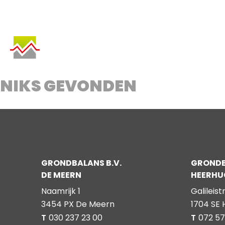
SKIP
TO
CONTENT
NIKS GEVONDEN
GRONDBALANS B.V.
GRONDB
DE MEERN
HEERH
Naamrijk 1
Galileist
3454 PX De Meern
1704 SE
T
030 237 23 00
T
072 57