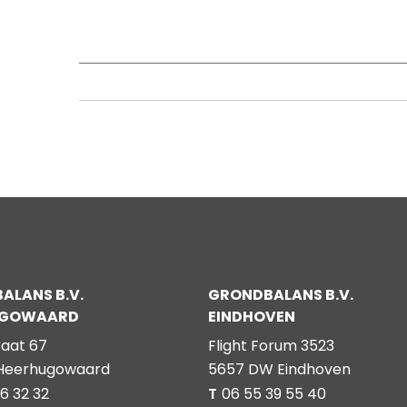
GROND EN BAGGERSPECIE
PROJECTEN
GRONDBANKEN
D
ALANS B.V.
GRONDBALANS B.V.
UGOWAARD
EINDHOVEN
raat 67
Flight Forum 3523
 Heerhugowaard
5657 DW Eindhoven
6 32 32
T
06 55 39 55 40