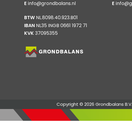
E
info@grondbalans.nl
E
info@g
BTW
NL.8098.40.923.B01
IBAN
NL35 INGB 0661 1972 71
KVK
37095355
Copyright © 2026 Grondbalans B.V.