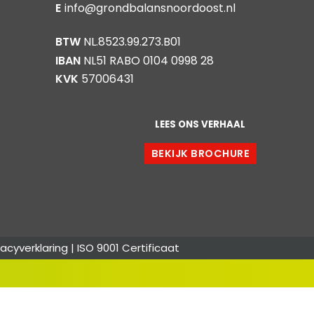
E
info@grondbalansnoordoost.nl
BTW
NL.8523.99.273.B01
IBAN
NL51 RABO 0104 0998 28
KVK
57006431
LEES ONS VERHAAL
BEKIJK BROCHURE
vacyverklaring
|
ISO 9001 Certificaat