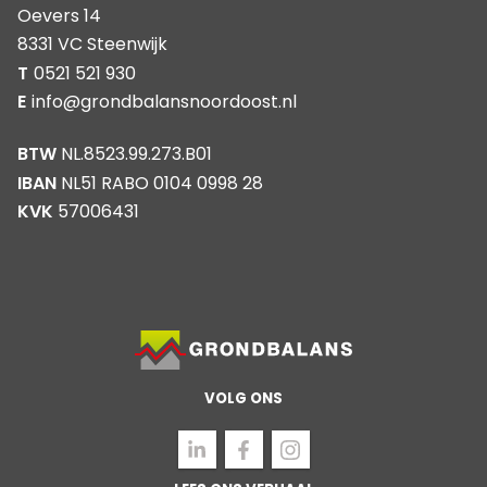
Oevers 14
8331 VC Steenwijk
T
0521 521 930
E
info@grondbalansnoordoost.nl
BTW
NL.8523.99.273.B01
IBAN
NL51 RABO 0104 0998 28
KVK
57006431
VOLG ONS