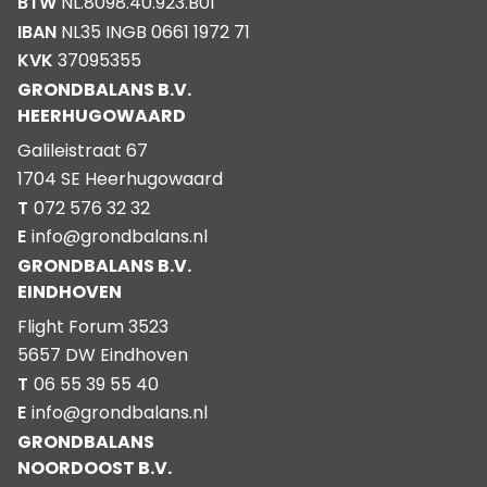
BTW
NL.8098.40.923.B01
IBAN
NL35 INGB 0661 1972 71
KVK
37095355
GRONDBALANS B.V.
HEERHUGOWAARD
Galileistraat 67
1704 SE Heerhugowaard
T
072 576 32 32
E
info@grondbalans.nl
GRONDBALANS B.V.
EINDHOVEN
Flight Forum 3523
5657 DW Eindhoven
T
06 55 39 55 40
E
info@grondbalans.nl
GRONDBALANS
NOORDOOST B.V.