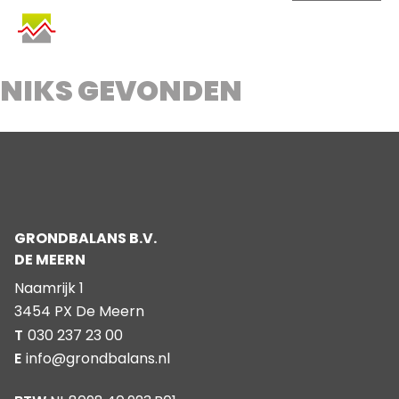
SKIP
TO
CONTENT
NIKS GEVONDEN
GRONDBALANS B.V.
DE MEERN
Naamrijk 1
3454 PX De Meern
T
030 237 23 00
E
info@grondbalans.nl