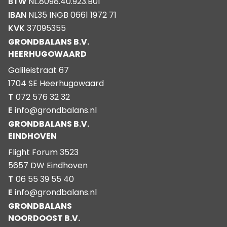
BTW
NL.8098.40.923.B01
IBAN
NL35 INGB 0661 1972 71
KVK
37095355
GRONDBALANS B.V.
HEERHUGOWAARD
Galileistraat 67
1704 SE Heerhugowaard
T
072 576 32 32
E
info@grondbalans.nl
GRONDBALANS B.V.
EINDHOVEN
Flight Forum 3523
5657 DW Eindhoven
T
06 55 39 55 40
E
info@grondbalans.nl
GRONDBALANS
NOORDOOST B.V.