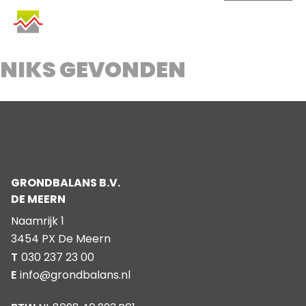
SKIP
TO
CONTENT
NIKS GEVONDEN
GRONDBALANS B.V.
DE MEERN
Naamrijk 1
3454 PX De Meern
T
030 237 23 00
E
info@grondbalans.nl