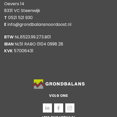
Oevers 14
8331 VC Steenwijk
T
0521 521 930
E
info@grondbalansnoordoost.nl
BTW
NL.8523.99.273.B01
IBAN
NL51 RABO 0104 0998 28
KVK
57006431
VOLG ONS