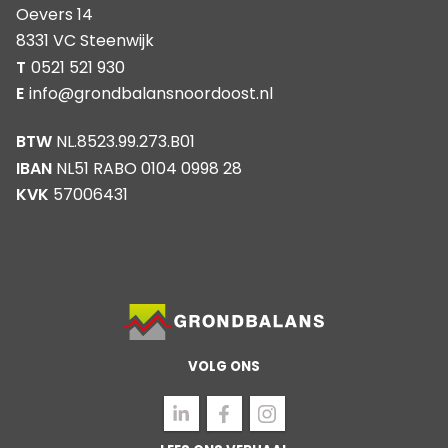
Oevers 14
8331 VC Steenwijk
T
0521 521 930
E
info@grondbalansnoordoost.nl
BTW
NL.8523.99.273.B01
IBAN
NL51 RABO 0104 0998 28
KVK
57006431
VOLG ONS