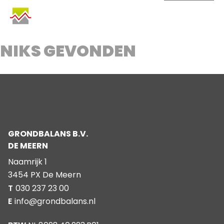
SKIP
TO
CONTENT
NIKS GEVONDEN
GRONDBALANS B.V.
DE MEERN
Naamrijk 1
3454 PX De Meern
T
030 237 23 00
E
info@grondbalans.nl