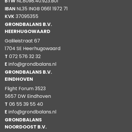
BTW
NL.8098.40.923.B01
IBAN
NL35 INGB 0661 1972 71
KVK
37095355
GRONDBALANS B.V.
HEERHUGOWAARD
Galileistraat 67
1704 SE Heerhugowaard
T
072 576 32 32
E
info@grondbalans.nl
GRONDBALANS B.V.
EINDHOVEN
Flight Forum 3523
5657 DW Eindhoven
T
06 55 39 55 40
E
info@grondbalans.nl
GRONDBALANS
NOORDOOST B.V.