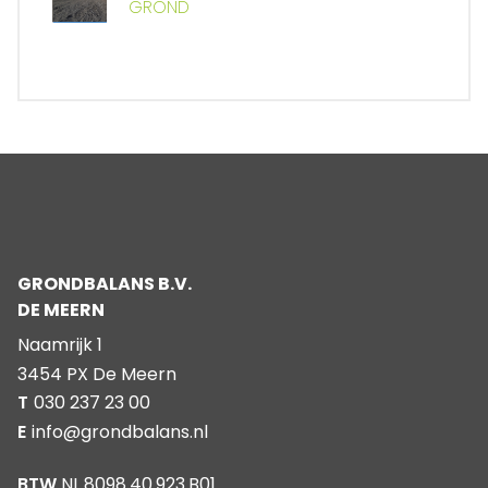
GROND
GRONDBALANS B.V.
DE MEERN
Naamrijk 1
3454 PX De Meern
T
030 237 23 00
E
info@grondbalans.nl
BTW
NL.8098.40.923.B01