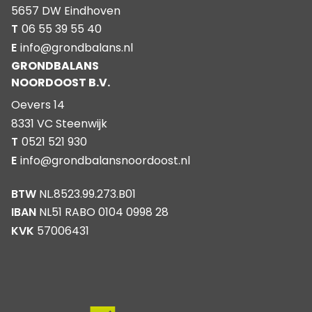
5657 DW Eindhoven
T
06 55 39 55 40
E
info@grondbalans.nl
GRONDBALANS
NOORDOOST B.V.
Oevers 14
8331 VC Steenwijk
T
0521 521 930
E
info@grondbalansnoordoost.nl
BTW
NL.8523.99.273.B01
IBAN
NL51 RABO 0104 0998 28
KVK
57006431