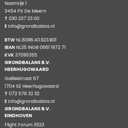
Naamrijk 1
3454 PX De Meern
T
030 237 23 00
E
info@grondbalans.nl
BTW
NL.8098.40.923.B01
IBAN
NL35 INGB 0661 1972 71
KVK
37095355
GRONDBALANS B.V.
HEERHUGOWAARD
Galileistraat 67
1704 SE Heerhugowaard
T
072 576 32 32
E
info@grondbalans.nl
GRONDBALANS B.V.
EINDHOVEN
Flight Forum 3523